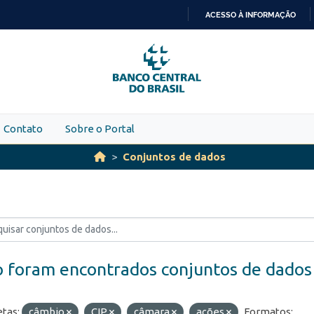
ACESSO À INFORMAÇÃO
IR
PARA
O
CONTEÚDO
Contato
Sobre o Portal
Conjuntos de dados
 foram encontrados conjuntos de dados
etas:
câmbio
CIP
câmara
ações
Formatos: