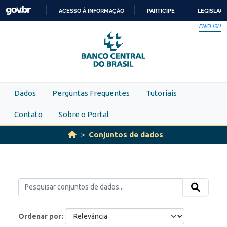
Skip to main content
ACESSO À INFORMAÇÃO
PARTICIPE
LEGISLAÇ
IR
ENGLISH
PARA
O
CONTEÚDO
Dados
Perguntas Frequentes
Tutoriais
Contato
Sobre o Portal
Conjuntos de dados
Ordenar por