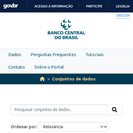
Skip to main content
ACESSO À INFORMAÇÃO
PARTICIPE
LEGISLAÇ
IR
ENGLISH
PARA
O
CONTEÚDO
Dados
Perguntas Frequentes
Tutoriais
Contato
Sobre o Portal
Conjuntos de dados
Ordenar por