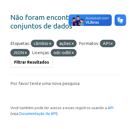
Não foram encontrados
conjuntos de dados
Etiquetas:
câmbio
ações
Formatos:
API
JSON
Licenças:
odc-odbl
Filtrar Resultados
Por favor tente uma nova pesquisa.
Você também pode ter acesso a esses registros usando a
API
(veja
Documentação da API
).