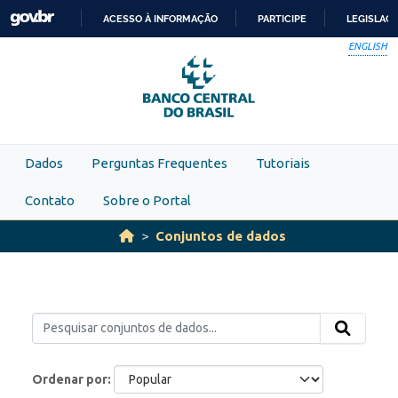
Skip to main content
ACESSO À INFORMAÇÃO
PARTICIPE
LEGISLAÇ
IR
ENGLISH
PARA
O
CONTEÚDO
Dados
Perguntas Frequentes
Tutoriais
Contato
Sobre o Portal
Conjuntos de dados
Ordenar por