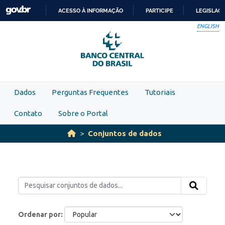
Skip to main content
ACESSO À INFORMAÇÃO
PARTICIPE
LEGISLAÇ
IR
ENGLISH
PARA
O
CONTEÚDO
Dados
Perguntas Frequentes
Tutoriais
Contato
Sobre o Portal
Conjuntos de dados
Ordenar por