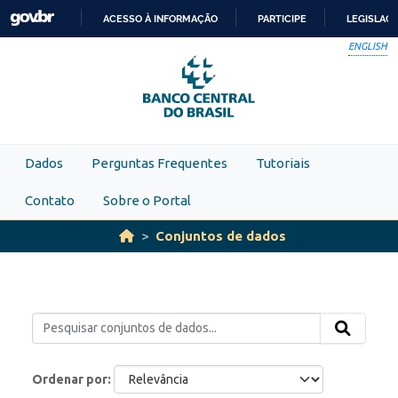
Skip to main content
ACESSO À INFORMAÇÃO
PARTICIPE
LEGISLAÇ
IR
ENGLISH
PARA
O
CONTEÚDO
Dados
Perguntas Frequentes
Tutoriais
Contato
Sobre o Portal
Conjuntos de dados
Ordenar por