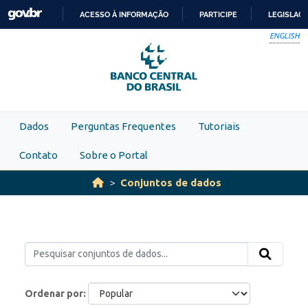
Skip to main content
ACESSO À INFORMAÇÃO
PARTICIPE
LEGISLAÇ
IR
ENGLISH
PARA
O
CONTEÚDO
Dados
Perguntas Frequentes
Tutoriais
Contato
Sobre o Portal
Conjuntos de dados
Ordenar por