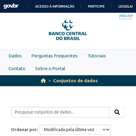
Skip to main content
ACESSO À INFORMAÇÃO
PARTICIPE
LEGISLAÇ
IR
ENGLISH
PARA
O
CONTEÚDO
Dados
Perguntas Frequentes
Tutoriais
Contato
Sobre o Portal
Conjuntos de dados
Ordenar por