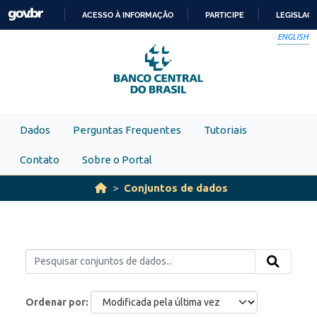
Skip to main content
ACESSO À INFORMAÇÃO
PARTICIPE
LEGISLAÇ
IR
ENGLISH
PARA
O
CONTEÚDO
Dados
Perguntas Frequentes
Tutoriais
Contato
Sobre o Portal
Conjuntos de dados
Ordenar por