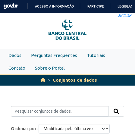
Skip to main content
ACESSO À INFORMAÇÃO
PARTICIPE
LEGISLAÇ
IR
ENGLISH
PARA
O
CONTEÚDO
Dados
Perguntas Frequentes
Tutoriais
Contato
Sobre o Portal
Conjuntos de dados
Ordenar por