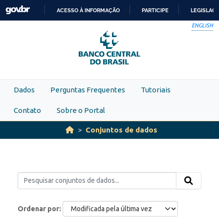
Skip to main content
ACESSO À INFORMAÇÃO
PARTICIPE
LEGISLAÇ
IR
ENGLISH
PARA
O
CONTEÚDO
Dados
Perguntas Frequentes
Tutoriais
Contato
Sobre o Portal
Conjuntos de dados
Ordenar por