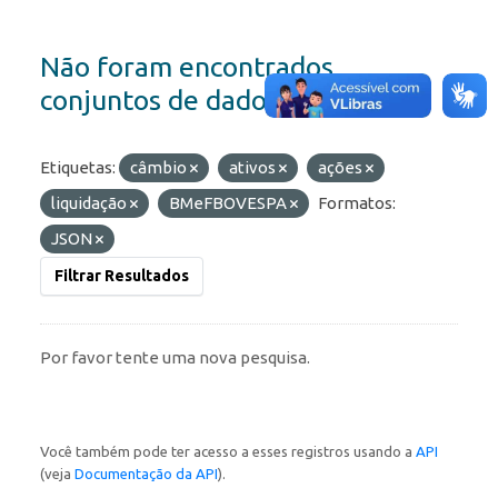
Não foram encontrados
conjuntos de dados
Etiquetas:
câmbio
ativos
ações
liquidação
BMeFBOVESPA
Formatos:
JSON
Filtrar Resultados
Por favor tente uma nova pesquisa.
Você também pode ter acesso a esses registros usando a
API
(veja
Documentação da API
).