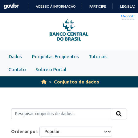
Skip to main content
ACESSO À INFORMAÇÃO
PARTICIPE
LEGISLAÇ
IR
ENGLISH
PARA
O
CONTEÚDO
Dados
Perguntas Frequentes
Tutoriais
Contato
Sobre o Portal
Conjuntos de dados
Ordenar por