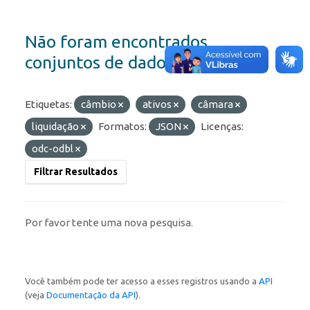
Não foram encontrados
conjuntos de dados
Etiquetas:
câmbio
ativos
câmara
liquidação
Formatos:
JSON
Licenças:
odc-odbl
Filtrar Resultados
Por favor tente uma nova pesquisa.
Você também pode ter acesso a esses registros usando a
API
(veja
Documentação da API
).