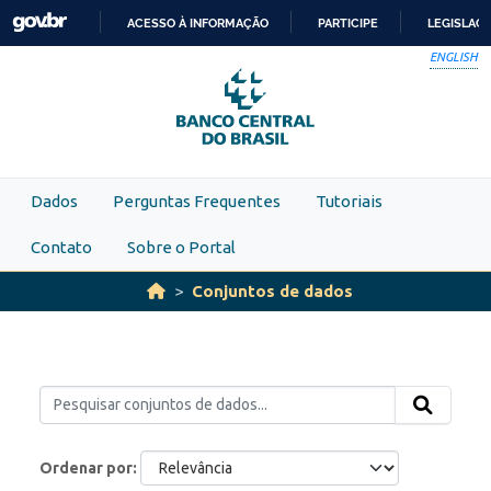
Skip to main content
ACESSO À INFORMAÇÃO
PARTICIPE
LEGISLAÇ
IR
ENGLISH
PARA
O
CONTEÚDO
Dados
Perguntas Frequentes
Tutoriais
Contato
Sobre o Portal
Conjuntos de dados
Ordenar por