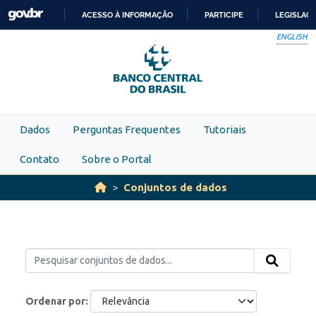
Skip to main content
ACESSO À INFORMAÇÃO
PARTICIPE
LEGISLAÇ
IR
ENGLISH
PARA
O
CONTEÚDO
Dados
Perguntas Frequentes
Tutoriais
Contato
Sobre o Portal
Conjuntos de dados
Ordenar por