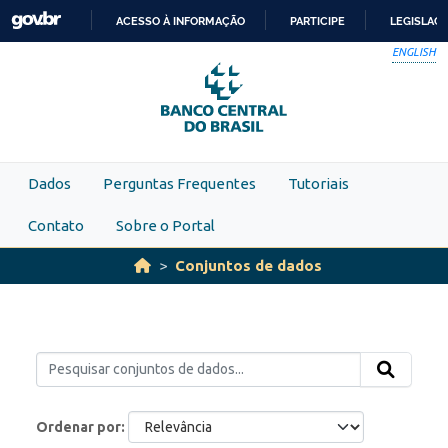
Skip to main content
ACESSO À INFORMAÇÃO
PARTICIPE
LEGISLAÇ
IR
ENGLISH
PARA
O
CONTEÚDO
Dados
Perguntas Frequentes
Tutoriais
Contato
Sobre o Portal
Conjuntos de dados
Ordenar por