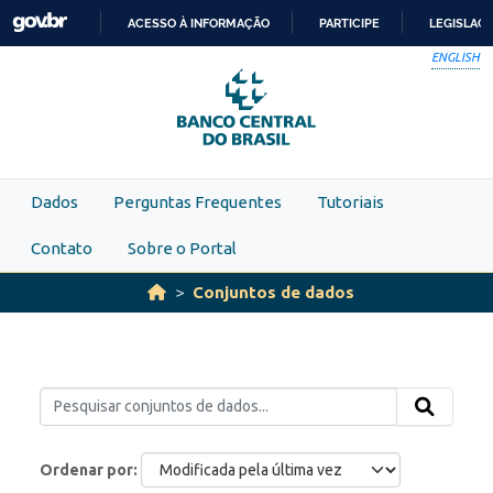
Skip to main content
ACESSO À INFORMAÇÃO
PARTICIPE
LEGISLAÇ
IR
ENGLISH
PARA
O
CONTEÚDO
Dados
Perguntas Frequentes
Tutoriais
Contato
Sobre o Portal
Conjuntos de dados
Ordenar por