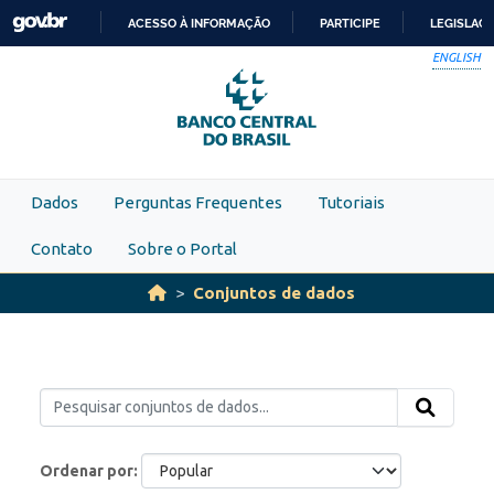
Skip to main content
ACESSO À INFORMAÇÃO
PARTICIPE
LEGISLAÇ
IR
ENGLISH
PARA
O
CONTEÚDO
Dados
Perguntas Frequentes
Tutoriais
Contato
Sobre o Portal
Conjuntos de dados
Ordenar por