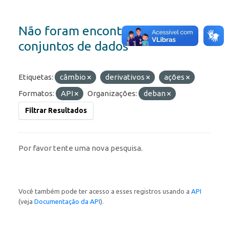
Não foram encontrados
conjuntos de dados
Etiquetas:
câmbio
derivativos
ações
Formatos:
API
Organizações:
deban
Filtrar Resultados
Por favor tente uma nova pesquisa.
Você também pode ter acesso a esses registros usando a
API
(veja
Documentação da API
).