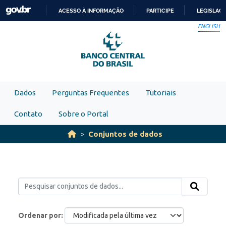
Skip to main content
ACESSO À INFORMAÇÃO
PARTICIPE
LEGISLAÇ
IR
ENGLISH
PARA
O
CONTEÚDO
Dados
Perguntas Frequentes
Tutoriais
Contato
Sobre o Portal
Conjuntos de dados
Ordenar por