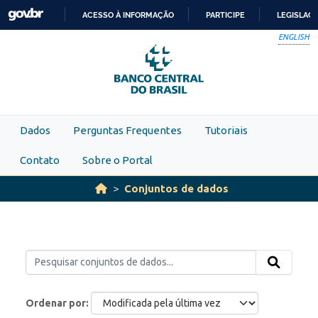
Skip to main content
ACESSO À INFORMAÇÃO
PARTICIPE
LEGISLAÇ
IR
ENGLISH
PARA
O
CONTEÚDO
Dados
Perguntas Frequentes
Tutoriais
Contato
Sobre o Portal
Conjuntos de dados
Ordenar por