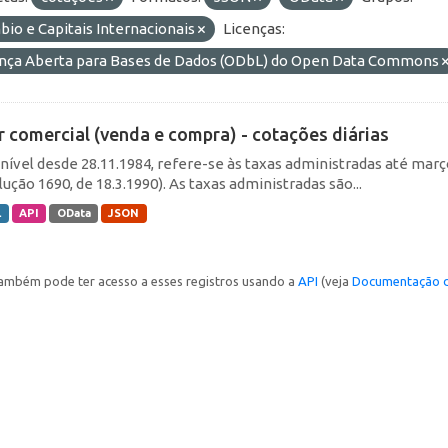
io e Capitais Internacionais
Licenças:
ença Aberta para Bases de Dados (ODbL) do Open Data Commons
r comercial (venda e compra) - cotações diárias
nível desde 28.11.1984, refere-se às taxas administradas até março 
ução 1690, de 18.3.1990). As taxas administradas são...
L
API
OData
JSON
ambém pode ter acesso a esses registros usando a
API
(veja
Documentação d