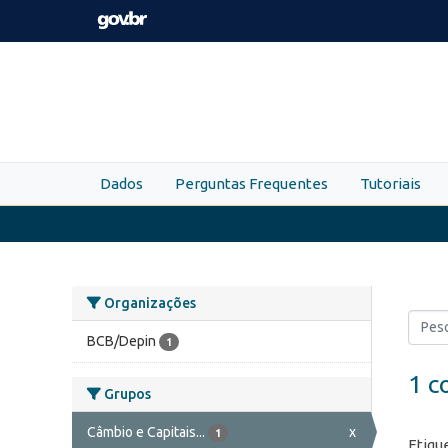
Skip to main content
Dados
Perguntas Frequentes
Tutoriais
Organizações
BCB/Depin
1
1 c
Grupos
Câmbio e Capitais...
x
1
Etiqu