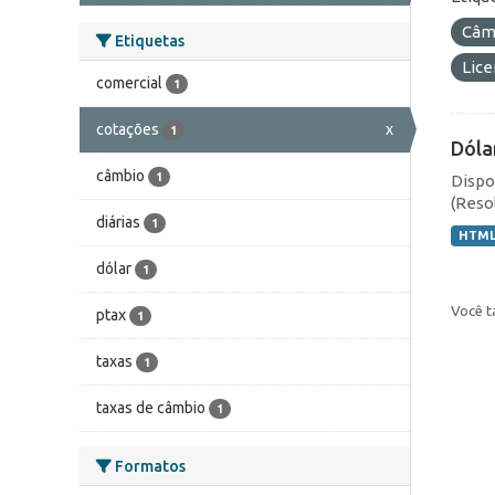
Câmb
Etiquetas
Lic
comercial
1
cotações
x
1
Dóla
câmbio
1
Dispo
(Resol
diárias
1
HTM
dólar
1
Você t
ptax
1
taxas
1
taxas de câmbio
1
Formatos