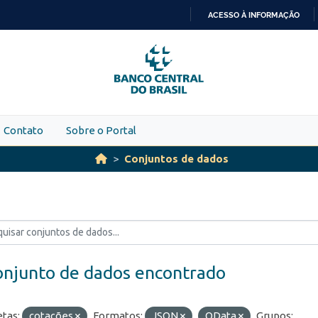
ACESSO À INFORMAÇÃO
IR
PARA
O
CONTEÚDO
Contato
Sobre o Portal
Conjuntos de dados
onjunto de dados encontrado
etas:
cotações
Formatos:
JSON
OData
Grupos: