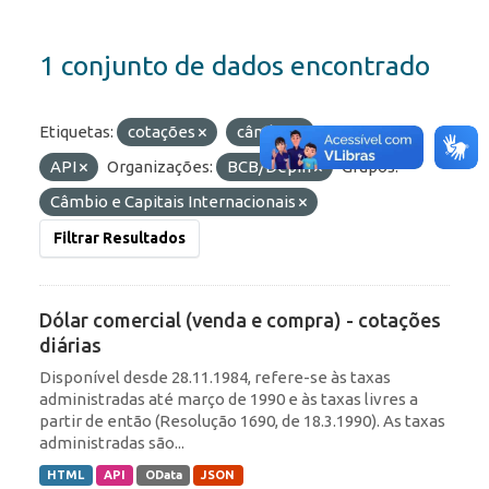
1 conjunto de dados encontrado
Etiquetas:
cotações
câmbio
Formatos:
API
Organizações:
BCB/Depin
Grupos:
Câmbio e Capitais Internacionais
Filtrar Resultados
Dólar comercial (venda e compra) - cotações
diárias
Disponível desde 28.11.1984, refere-se às taxas
administradas até março de 1990 e às taxas livres a
partir de então (Resolução 1690, de 18.3.1990). As taxas
administradas são...
HTML
API
OData
JSON