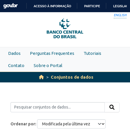
Skip to main content
ACESSO À INFORMAÇÃO
PARTICIPE
LEGISLAÇ
IR
ENGLISH
PARA
O
CONTEÚDO
Dados
Perguntas Frequentes
Tutoriais
Contato
Sobre o Portal
Conjuntos de dados
Ordenar por