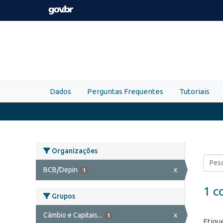
Skip to main content
Dados
Perguntas Frequentes
Tutoriais
Organizações
BCB/Depin
x
1
1 c
Grupos
Câmbio e Capitais...
x
1
Etiqu