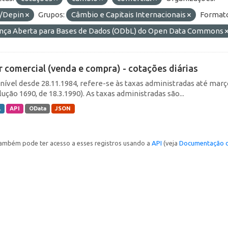
/Depin
Grupos:
Câmbio e Capitais Internacionais
Formato
ença Aberta para Bases de Dados (ODbL) do Open Data Commons
r comercial (venda e compra) - cotações diárias
nível desde 28.11.1984, refere-se às taxas administradas até março 
ução 1690, de 18.3.1990). As taxas administradas são...
L
API
OData
JSON
ambém pode ter acesso a esses registros usando a
API
(veja
Documentação d