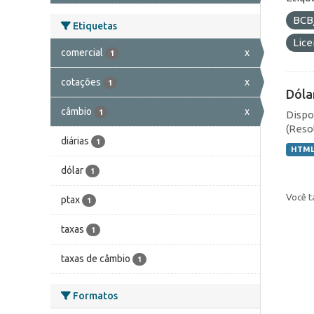
BCB
Etiquetas
Lic
comercial
x
1
cotações
x
1
Dóla
câmbio
x
1
Dispo
(Resol
diárias
1
HTM
dólar
1
Você t
ptax
1
taxas
1
taxas de câmbio
1
Formatos