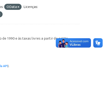
s:
OData
Licenças:
de 1990 e às taxas livres a partir de então
a API
).