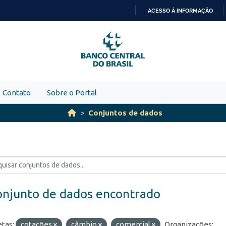
ACESSO À INFORMAÇÃO
IR
PARA
O
CONTEÚDO
Contato
Sobre o Portal
Conjuntos de dados
onjunto de dados encontrado
etas:
cotações
câmbio
comercial
Organizações: