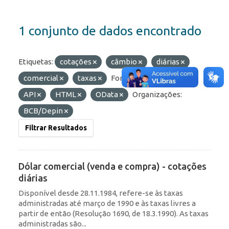
1 conjunto de dados encontrado
Etiquetas:
cotações
câmbio
diárias
comercial
taxas
Formatos:
JSON
API
HTML
OData
Organizações:
BCB/Depin
Filtrar Resultados
Dólar comercial (venda e compra) - cotações
diárias
Disponível desde 28.11.1984, refere-se às taxas
administradas até março de 1990 e às taxas livres a
partir de então (Resolução 1690, de 18.3.1990). As taxas
administradas são...