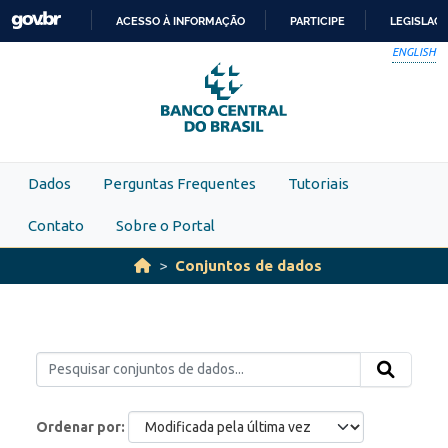
Skip to main content
ACESSO À INFORMAÇÃO
PARTICIPE
LEGISLAÇ
IR
ENGLISH
PARA
O
CONTEÚDO
Dados
Perguntas Frequentes
Tutoriais
Contato
Sobre o Portal
Conjuntos de dados
Ordenar por