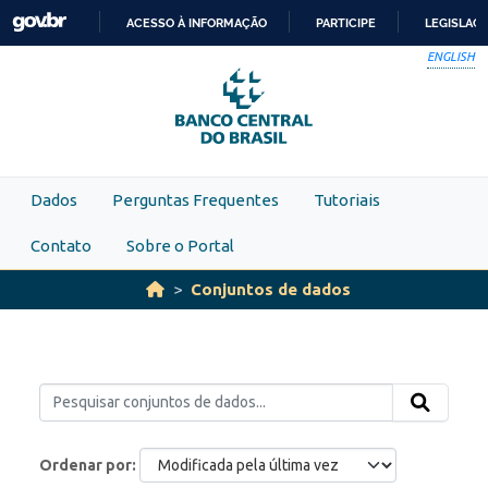
Skip to main content
ACESSO À INFORMAÇÃO
PARTICIPE
LEGISLAÇ
IR
ENGLISH
PARA
O
CONTEÚDO
Dados
Perguntas Frequentes
Tutoriais
Contato
Sobre o Portal
Conjuntos de dados
Ordenar por