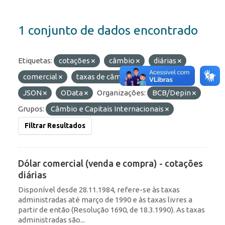
1 conjunto de dados encontrado
Etiquetas:
cotações
câmbio
diárias
comercial
taxas de câmbio
Formatos:
JSON
OData
Organizações:
BCB/Depin
Grupos:
Câmbio e Capitais Internacionais
Filtrar Resultados
Dólar comercial (venda e compra) - cotações
diárias
Disponível desde 28.11.1984, refere-se às taxas
administradas até março de 1990 e às taxas livres a
partir de então (Resolução 1690, de 18.3.1990). As taxas
administradas são...