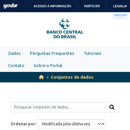
Skip to main content
ACESSO À INFORMAÇÃO
PARTICIPE
LEGISLAÇ
IR
ENGLISH
PARA
O
CONTEÚDO
Dados
Perguntas Frequentes
Tutoriais
Contato
Sobre o Portal
Conjuntos de dados
Ordenar por