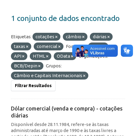
1 conjunto de dados encontrado
Etiquetas:
cotações
câmbio
diárias
taxas
comercial
Formatos:
JSON
API
HTML
OData
Organizações:
BCB/Depin
Grupos:
Câmbio e Capitais Internacionais
Filtrar Resultados
Dólar comercial (venda e compra) - cotações
diárias
Disponível desde 28.11.1984, refere-se às taxas
administradas até março de 1990 e às taxas livres a