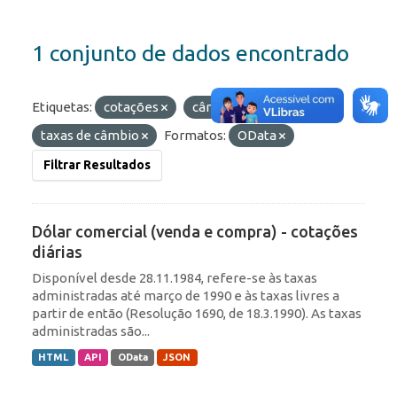
1 conjunto de dados encontrado
Etiquetas:
cotações
câmbio
diárias
taxas de câmbio
Formatos:
OData
Filtrar Resultados
Dólar comercial (venda e compra) - cotações
diárias
Disponível desde 28.11.1984, refere-se às taxas
administradas até março de 1990 e às taxas livres a
partir de então (Resolução 1690, de 18.3.1990). As taxas
administradas são...
HTML
API
OData
JSON