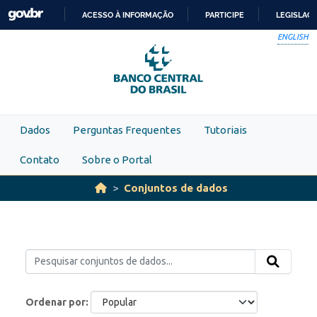
Skip to main content
ACESSO À INFORMAÇÃO
PARTICIPE
LEGISLAÇ
IR
ENGLISH
PARA
O
CONTEÚDO
Dados
Perguntas Frequentes
Tutoriais
Contato
Sobre o Portal
Conjuntos de dados
Ordenar por