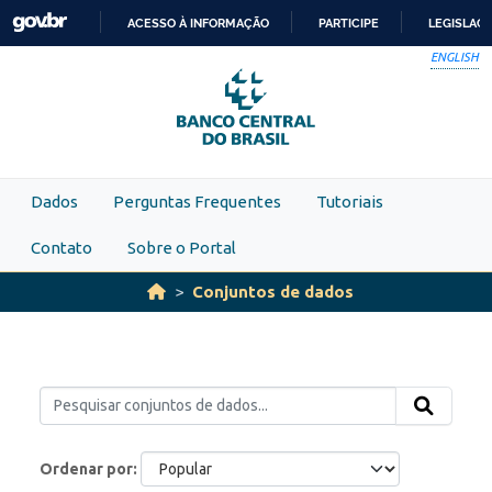
Skip to main content
ACESSO À INFORMAÇÃO
PARTICIPE
LEGISLAÇ
IR
ENGLISH
PARA
O
CONTEÚDO
Dados
Perguntas Frequentes
Tutoriais
Contato
Sobre o Portal
Conjuntos de dados
Ordenar por