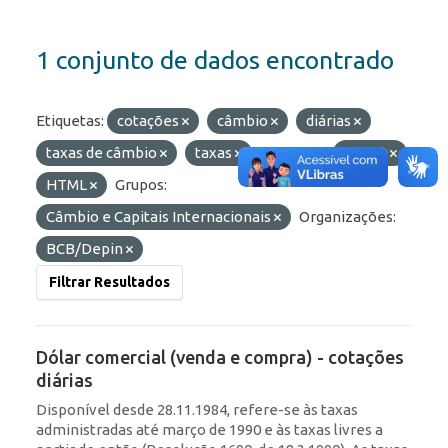
1 conjunto de dados encontrado
Etiquetas:
cotações
câmbio
diárias
taxas de câmbio
taxas
Formatos:
OData
HTML
Grupos:
Câmbio e Capitais Internacionais
Organizações:
BCB/Depin
Filtrar Resultados
Dólar comercial (venda e compra) - cotações
diárias
Disponível desde 28.11.1984, refere-se às taxas
administradas até março de 1990 e às taxas livres a