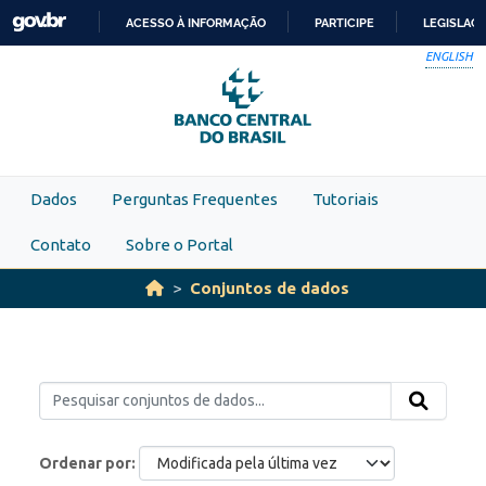
Skip to main content
ACESSO À INFORMAÇÃO
PARTICIPE
LEGISLAÇ
IR
ENGLISH
PARA
O
CONTEÚDO
Dados
Perguntas Frequentes
Tutoriais
Contato
Sobre o Portal
Conjuntos de dados
Ordenar por