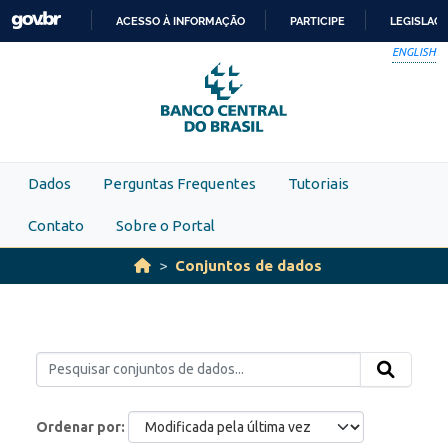
Skip to main content
ACESSO À INFORMAÇÃO
PARTICIPE
LEGISLAÇ
IR
ENGLISH
PARA
O
CONTEÚDO
Dados
Perguntas Frequentes
Tutoriais
Contato
Sobre o Portal
Conjuntos de dados
Ordenar por