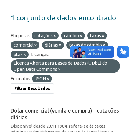
1 conjunto de dados encontrado
Etiquetas:
cotações
câmbio
taxas
comercial
diárias
taxas de câmbio
ptax
Licenças:
Licença Aberta para Bases de Dados (ODbL) do
Open Data Commons
Formatos:
JSON
Filtrar Resultados
Dólar comercial (venda e compra) - cotações
diárias
Disponível desde 28.11.1984, refere-se às taxas
administradas até março de 1990 e às taxas livres a