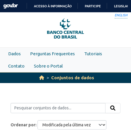
Skip to main content
ACESSO À INFORMAÇÃO
PARTICIPE
LEGISLAÇ
IR
ENGLISH
PARA
O
CONTEÚDO
Dados
Perguntas Frequentes
Tutoriais
Contato
Sobre o Portal
Conjuntos de dados
Ordenar por