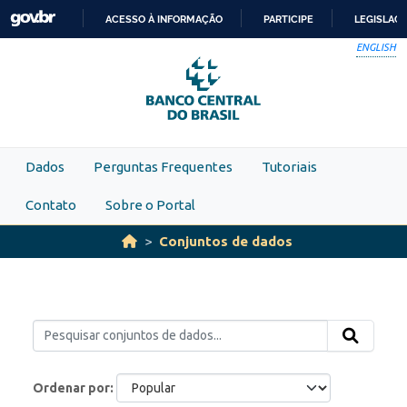
Skip to main content
ACESSO À INFORMAÇÃO
PARTICIPE
LEGISLAÇ
IR
ENGLISH
PARA
O
CONTEÚDO
Dados
Perguntas Frequentes
Tutoriais
Contato
Sobre o Portal
Conjuntos de dados
Ordenar por