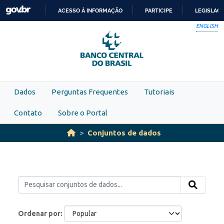
Skip to main content
ACESSO À INFORMAÇÃO
PARTICIPE
LEGISLAÇ
IR
ENGLISH
PARA
O
CONTEÚDO
Dados
Perguntas Frequentes
Tutoriais
Contato
Sobre o Portal
Conjuntos de dados
Ordenar por