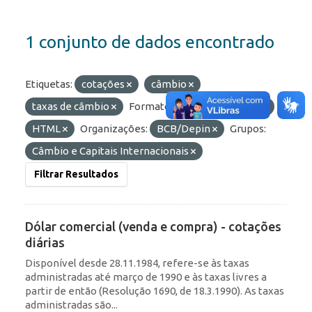
1 conjunto de dados encontrado
Etiquetas:
cotações
câmbio
taxas de câmbio
Formatos:
OData
API
HTML
Organizações:
BCB/Depin
Grupos:
Câmbio e Capitais Internacionais
Filtrar Resultados
Dólar comercial (venda e compra) - cotações
diárias
Disponível desde 28.11.1984, refere-se às taxas
administradas até março de 1990 e às taxas livres a
partir de então (Resolução 1690, de 18.3.1990). As taxas
administradas são...