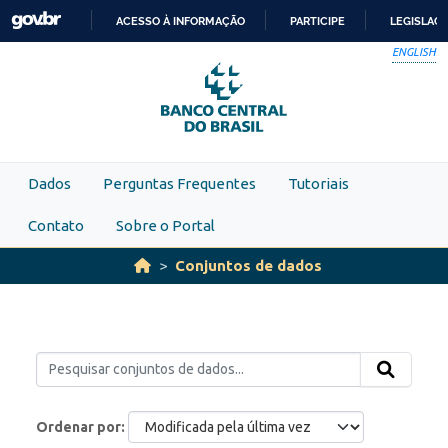
Skip to main content
ACESSO À INFORMAÇÃO
PARTICIPE
LEGISLAÇ
IR
ENGLISH
PARA
O
CONTEÚDO
Dados
Perguntas Frequentes
Tutoriais
Contato
Sobre o Portal
Conjuntos de dados
Ordenar por