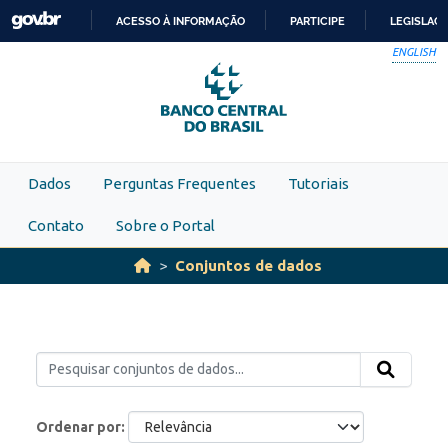
Skip to main content
ACESSO À INFORMAÇÃO
PARTICIPE
LEGISLAÇ
IR
ENGLISH
PARA
O
CONTEÚDO
Dados
Perguntas Frequentes
Tutoriais
Contato
Sobre o Portal
Conjuntos de dados
Ordenar por