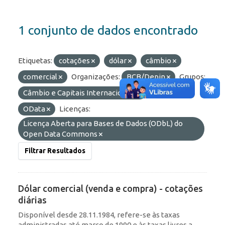
1 conjunto de dados encontrado
Etiquetas:
cotações
dólar
câmbio
comercial
Organizações:
BCB/Depin
Grupos:
Câmbio e Capitais Internacionais
Formatos:
OData
Licenças:
Licença Aberta para Bases de Dados (ODbL) do
Open Data Commons
Filtrar Resultados
Dólar comercial (venda e compra) - cotações
diárias
Disponível desde 28.11.1984, refere-se às taxas
administradas até março de 1990 e às taxas livres a