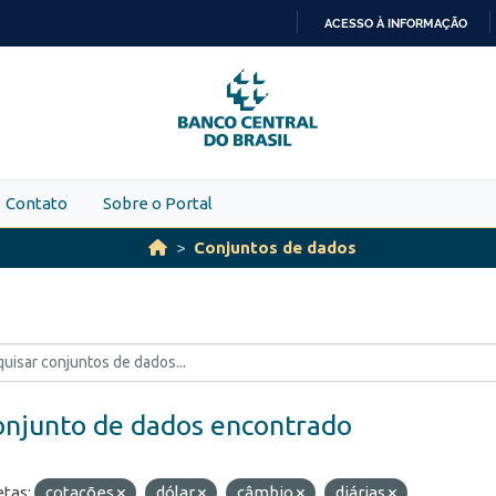
ACESSO À INFORMAÇÃO
IR
PARA
O
CONTEÚDO
Contato
Sobre o Portal
Conjuntos de dados
onjunto de dados encontrado
etas:
cotações
dólar
câmbio
diárias