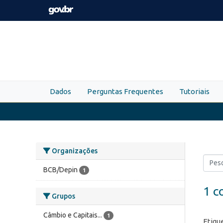
Skip to main content
Dados
Perguntas Frequentes
Tutoriais
Organizações
BCB/Depin
1
1 c
Grupos
Câmbio e Capitais...
1
Etiqu