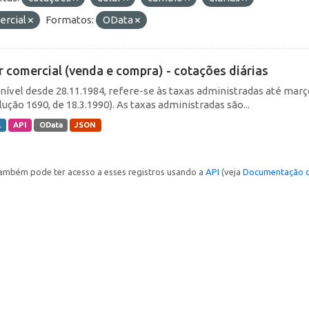
ercial
Formatos:
OData
r comercial (venda e compra) - cotações diárias
nível desde 28.11.1984, refere-se às taxas administradas até março 
ução 1690, de 18.3.1990). As taxas administradas são...
L
API
OData
JSON
ambém pode ter acesso a esses registros usando a
API
(veja
Documentação d