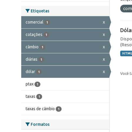
com
Etiquetas
comercial
x
1
Dóla
cotações
x
1
Dispo
(Resol
câmbio
x
1
HTM
diárias
x
1
dólar
x
1
Você t
ptax
1
taxas
1
taxas de câmbio
1
Formatos