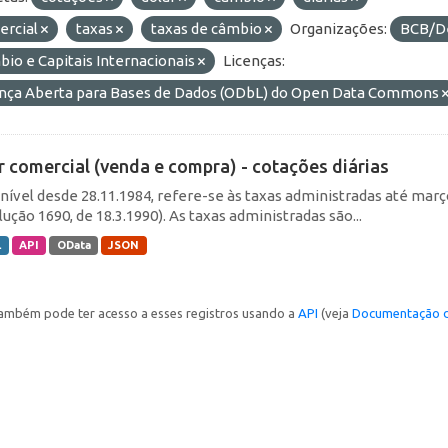
ercial
taxas
taxas de câmbio
Organizações:
BCB/D
io e Capitais Internacionais
Licenças:
ença Aberta para Bases de Dados (ODbL) do Open Data Commons
r comercial (venda e compra) - cotações diárias
nível desde 28.11.1984, refere-se às taxas administradas até março 
ução 1690, de 18.3.1990). As taxas administradas são...
L
API
OData
JSON
ambém pode ter acesso a esses registros usando a
API
(veja
Documentação d