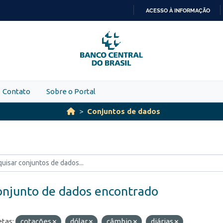
ACESSO À INFORMAÇÃO
IR
PARA
O
CONTEÚDO
Contato
Sobre o Portal
Conjuntos de dados
onjunto de dados encontrado
etas:
cotações
dólar
câmbio
diárias