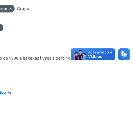
epin
Grupos:
de 1990 e às taxas livres a partir de então
a API
).