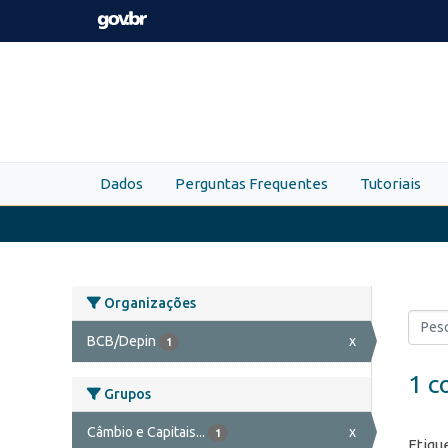
Skip to main content
Dados
Perguntas Frequentes
Tutoriais
Organizações
BCB/Depin
x
1
1 c
Grupos
Câmbio e Capitais...
x
1
Etiqu