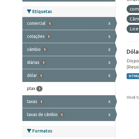
com
Etiquetas
Câmb
comercial
x
1
Lic
cotações
x
1
câmbio
x
1
Dóla
Dispo
diárias
x
1
(Resol
dólar
x
1
HTM
ptax
1
Você t
taxas
x
1
taxas de câmbio
x
1
Formatos