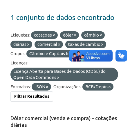
1 conjunto de dados encontrado
Etiquetas:
cotações
dólar
câmbio
diárias
comercial
taxas de câmbio
Grupos:
Câmbio e Capitais Internacionais
Licenças:
Licença Aberta para Bases de Dados (ODbL) do
Open Data Commons
Formatos:
JSON
Organizações:
BCB/Depin
Filtrar Resultados
Dólar comercial (venda e compra) - cotações
diárias