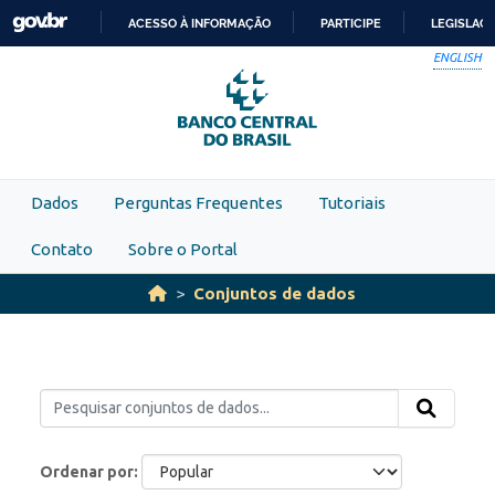
Skip to main content
ACESSO À INFORMAÇÃO
PARTICIPE
LEGISLAÇ
IR
ENGLISH
PARA
O
CONTEÚDO
Dados
Perguntas Frequentes
Tutoriais
Contato
Sobre o Portal
Conjuntos de dados
Ordenar por