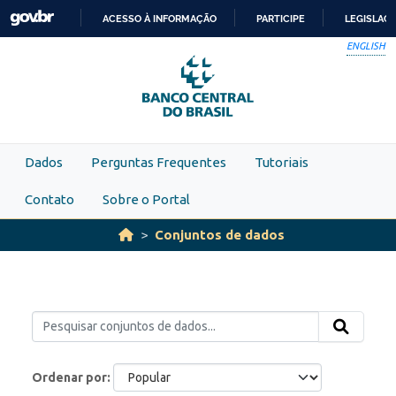
Skip to main content
ACESSO À INFORMAÇÃO
PARTICIPE
LEGISLAÇ
IR
ENGLISH
PARA
O
CONTEÚDO
Dados
Perguntas Frequentes
Tutoriais
Contato
Sobre o Portal
Conjuntos de dados
Ordenar por