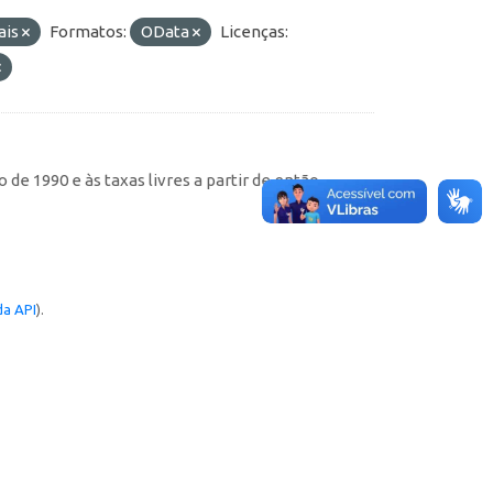
ais
Formatos:
OData
Licenças:
de 1990 e às taxas livres a partir de então
a API
).