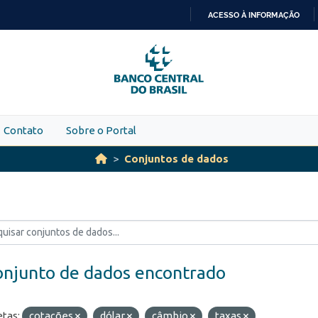
ACESSO À INFORMAÇÃO
IR
PARA
O
CONTEÚDO
Contato
Sobre o Portal
Conjuntos de dados
onjunto de dados encontrado
etas:
cotações
dólar
câmbio
taxas