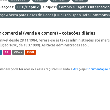
izações:
BCB/Depin
Grupos:
Câmbio e Capitais Internacion
ença Aberta para Bases de Dados (ODbL) do Open Data Commons
r comercial (venda e compra) - cotações diárias
nível desde 28.11.1984, refere-se às taxas administradas até março 
ução 1690, de 18.3.1990). As taxas administradas são...
L
API
OData
JSON
ambém pode ter acesso a esses registros usando a
API
(veja
Documentação d