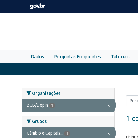
Skip to main content
Dados
Perguntas Frequentes
Tutoriais
Organizações
BCB/Depin
x
1
1 c
Grupos
Câmbio e Capitais...
x
1
Etiqu