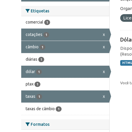
Organ
Etiquetas
Lic
comercial
1
cotações
x
1
Dóla
câmbio
x
1
Dispo
(Resol
diárias
1
HTM
dólar
x
1
Você t
ptax
1
taxas
x
1
taxas de câmbio
1
Formatos