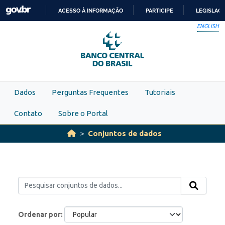
Skip to main content
ACESSO À INFORMAÇÃO
PARTICIPE
LEGISLAÇ
IR
ENGLISH
PARA
O
CONTEÚDO
Dados
Perguntas Frequentes
Tutoriais
Contato
Sobre o Portal
Conjuntos de dados
Ordenar por