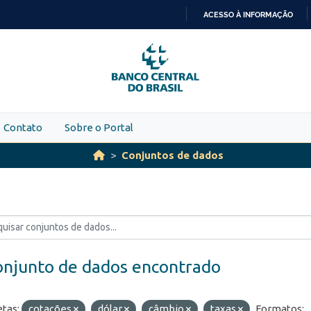
ACESSO À INFORMAÇÃO
IR
PARA
O
CONTEÚDO
Contato
Sobre o Portal
Conjuntos de dados
onjunto de dados encontrado
etas:
cotações
dólar
câmbio
taxas
Formatos: