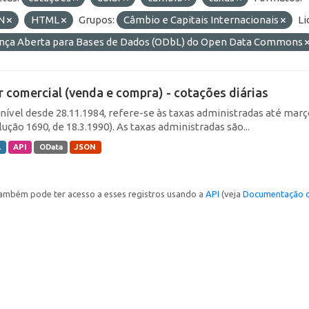
N
HTML
Grupos:
Câmbio e Capitais Internacionais
Li
ença Aberta para Bases de Dados (ODbL) do Open Data Commons
r comercial (venda e compra) - cotações diárias
nível desde 28.11.1984, refere-se às taxas administradas até março 
ução 1690, de 18.3.1990). As taxas administradas são...
L
API
OData
JSON
ambém pode ter acesso a esses registros usando a
API
(veja
Documentação d