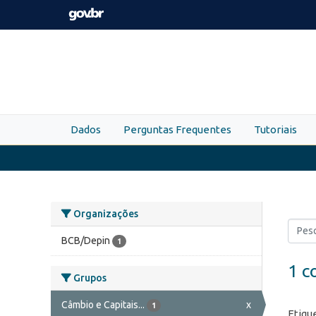
Skip to main content
Dados
Perguntas Frequentes
Tutoriais
Organizações
BCB/Depin
1
1 c
Grupos
Câmbio e Capitais...
x
1
Etiqu