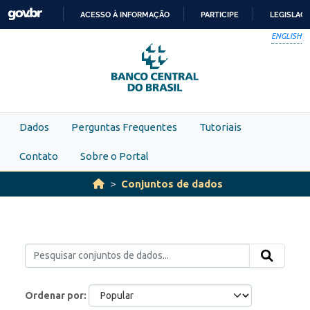
Skip to main content
ACESSO À INFORMAÇÃO
PARTICIPE
LEGISLAÇ
IR
ENGLISH
PARA
O
CONTEÚDO
Dados
Perguntas Frequentes
Tutoriais
Contato
Sobre o Portal
Conjuntos de dados
Ordenar por