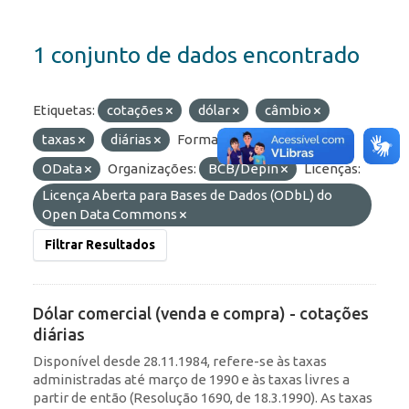
1 conjunto de dados encontrado
Etiquetas:
cotações
dólar
câmbio
taxas
diárias
Formatos:
JSON
OData
Organizações:
BCB/Depin
Licenças:
Licença Aberta para Bases de Dados (ODbL) do
Open Data Commons
Filtrar Resultados
Dólar comercial (venda e compra) - cotações
diárias
Disponível desde 28.11.1984, refere-se às taxas
administradas até março de 1990 e às taxas livres a
partir de então (Resolução 1690, de 18.3.1990). As taxas