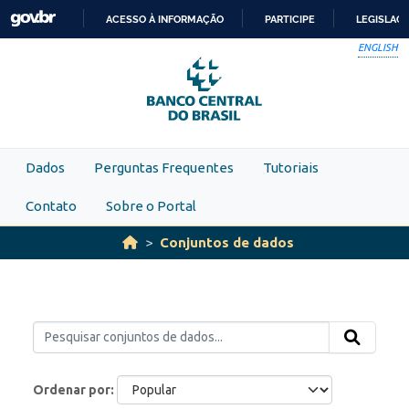
Skip to main content
ACESSO À INFORMAÇÃO
PARTICIPE
LEGISLAÇ
IR
ENGLISH
PARA
O
CONTEÚDO
Dados
Perguntas Frequentes
Tutoriais
Contato
Sobre o Portal
Conjuntos de dados
Ordenar por