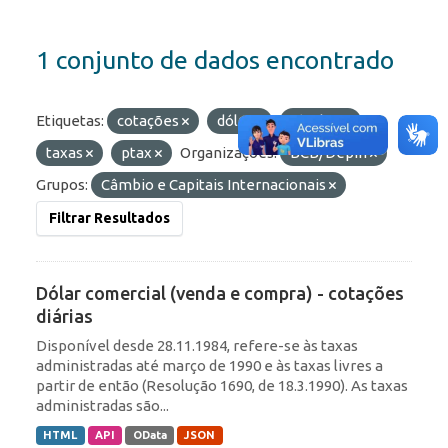
1 conjunto de dados encontrado
Etiquetas:
cotações
dólar
câmbio
taxas
ptax
Organizações:
BCB/Depin
Grupos:
Câmbio e Capitais Internacionais
Filtrar Resultados
Dólar comercial (venda e compra) - cotações
diárias
Disponível desde 28.11.1984, refere-se às taxas
administradas até março de 1990 e às taxas livres a
partir de então (Resolução 1690, de 18.3.1990). As taxas
administradas são...
HTML
API
OData
JSON