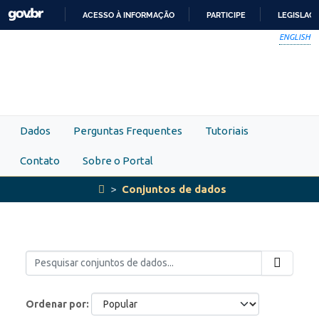
Skip to main content
ACESSO À INFORMAÇÃO
PARTICIPE
LEGISLAÇ
IR
ENGLISH
PARA
O
CONTEÚDO
Dados
Perguntas Frequentes
Tutoriais
Contato
Sobre o Portal
Conjuntos de dados
Ordenar por