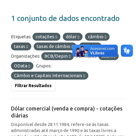
1 conjunto de dados encontrado
Etiquetas:
cotações
dólar
câmbio
taxas
taxas de câmbio
diárias
Organizações:
BCB/Depin
Formatos:
JSON
OData
Grupos:
Câmbio e Capitais Internacionais
Filtrar Resultados
Dólar comercial (venda e compra) - cotações
diárias
Disponível desde 28.11.1984, refere-se às taxas
administradas até março de 1990 e às taxas livres a