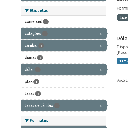
Forma
Etiquetas
Lic
comercial
1
cotações
x
1
Dóla
câmbio
x
1
Dispo
(Resol
diárias
1
HTM
dólar
x
1
Você t
ptax
1
taxas
1
taxas de câmbio
x
1
Formatos