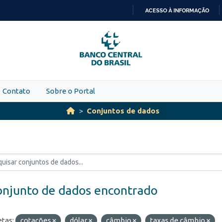
ACESSO À INFORMAÇÃO
IR
PARA
O
CONTEÚDO
Contato
Sobre o Portal
Conjuntos de dados
onjunto de dados encontrado
etas:
cotações
dólar
câmbio
taxas de câmbio