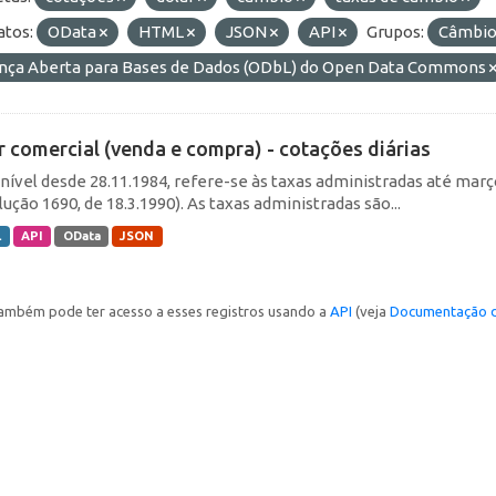
tos:
OData
HTML
JSON
API
Grupos:
Câmbio 
ença Aberta para Bases de Dados (ODbL) do Open Data Commons
r comercial (venda e compra) - cotações diárias
nível desde 28.11.1984, refere-se às taxas administradas até março 
ução 1690, de 18.3.1990). As taxas administradas são...
L
API
OData
JSON
ambém pode ter acesso a esses registros usando a
API
(veja
Documentação d