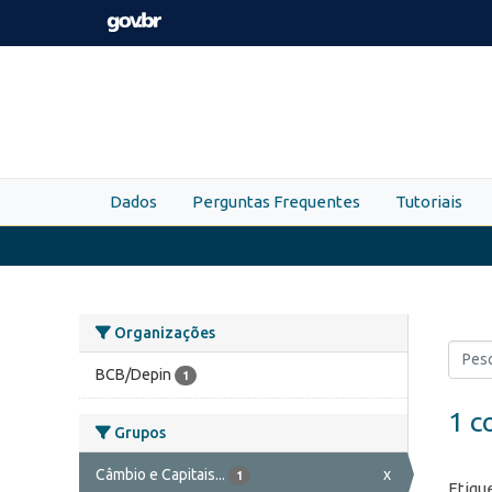
Skip to main content
Dados
Perguntas Frequentes
Tutoriais
Organizações
BCB/Depin
1
1 c
Grupos
Câmbio e Capitais...
x
1
Etiqu