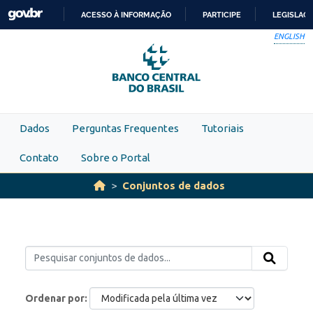
Skip to main content
ACESSO À INFORMAÇÃO
PARTICIPE
LEGISLAÇ
IR
ENGLISH
PARA
O
CONTEÚDO
Dados
Perguntas Frequentes
Tutoriais
Contato
Sobre o Portal
Conjuntos de dados
Ordenar por