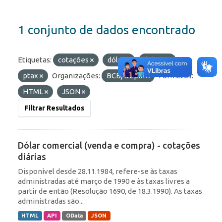
1 conjunto de dados encontrado
Etiquetas:
cotações
dólar
diárias
ptax
Organizações:
BCB/Depin
Formatos:
HTML
JSON
Filtrar Resultados
Dólar comercial (venda e compra) - cotações
diárias
Disponível desde 28.11.1984, refere-se às taxas
administradas até março de 1990 e às taxas livres a
partir de então (Resolução 1690, de 18.3.1990). As taxas
administradas são...
HTML
API
OData
JSON