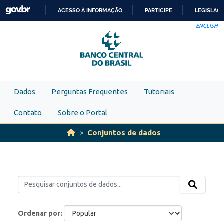
Skip to main content
ACESSO À INFORMAÇÃO
PARTICIPE
LEGISLAÇ
IR
ENGLISH
PARA
O
CONTEÚDO
Dados
Perguntas Frequentes
Tutoriais
Contato
Sobre o Portal
Conjuntos de dados
Ordenar por