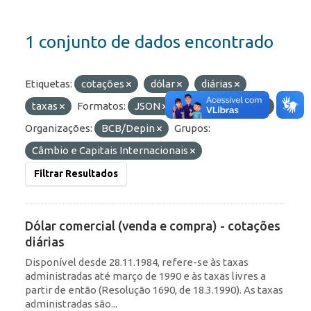
1 conjunto de dados encontrado
Etiquetas:
cotações
dólar
diárias
taxas
Formatos:
JSON
API
OData
Organizações:
BCB/Depin
Grupos:
Câmbio e Capitais Internacionais
Filtrar Resultados
Dólar comercial (venda e compra) - cotações
diárias
Disponível desde 28.11.1984, refere-se às taxas
administradas até março de 1990 e às taxas livres a
partir de então (Resolução 1690, de 18.3.1990). As taxas
administradas são...