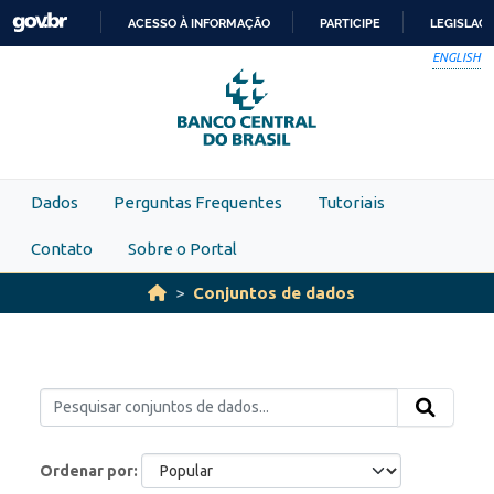
Skip to main content
ACESSO À INFORMAÇÃO
PARTICIPE
LEGISLAÇ
IR
ENGLISH
PARA
O
CONTEÚDO
Dados
Perguntas Frequentes
Tutoriais
Contato
Sobre o Portal
Conjuntos de dados
Ordenar por