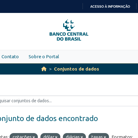
ACESSO À INFORMAÇÃO
IR
PARA
O
CONTEÚDO
Contato
Sobre o Portal
Conjuntos de dados
onjunto de dados encontrado
etas:
cotações
dólar
diárias
taxas
Formatos: