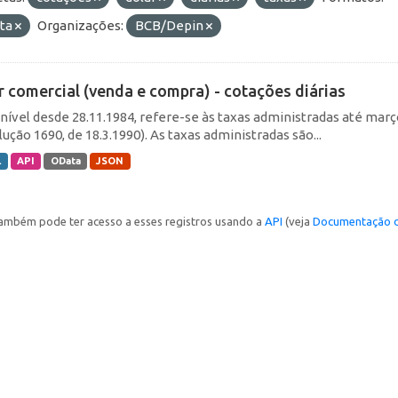
ta
Organizações:
BCB/Depin
r comercial (venda e compra) - cotações diárias
nível desde 28.11.1984, refere-se às taxas administradas até março 
ução 1690, de 18.3.1990). As taxas administradas são...
L
API
OData
JSON
ambém pode ter acesso a esses registros usando a
API
(veja
Documentação d