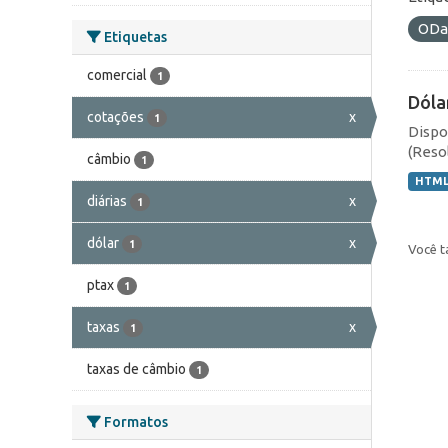
ODa
Etiquetas
comercial
1
Dóla
cotações
x
1
Dispo
(Resol
câmbio
1
HTM
diárias
x
1
dólar
x
1
Você t
ptax
1
taxas
x
1
taxas de câmbio
1
Formatos