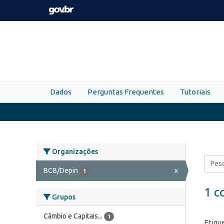
Skip to main content
Dados
Perguntas Frequentes
Tutoriais
Organizações
BCB/Depin
x
1
1 c
Grupos
Câmbio e Capitais...
1
Etiqu