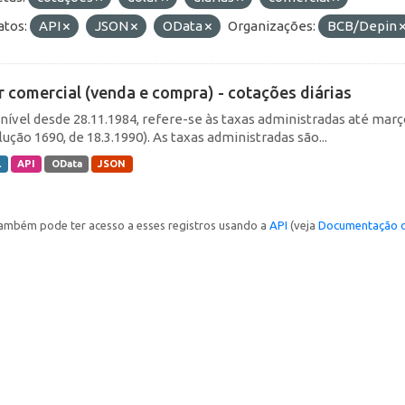
tos:
API
JSON
OData
Organizações:
BCB/Depin
r comercial (venda e compra) - cotações diárias
nível desde 28.11.1984, refere-se às taxas administradas até março 
ução 1690, de 18.3.1990). As taxas administradas são...
L
API
OData
JSON
ambém pode ter acesso a esses registros usando a
API
(veja
Documentação d