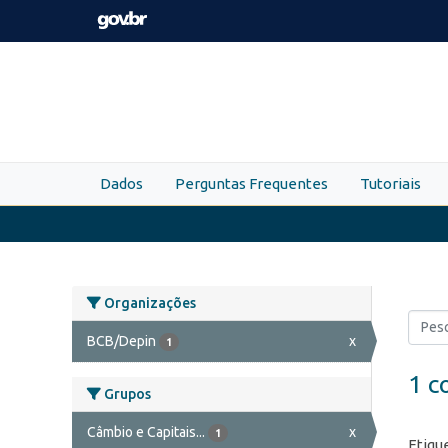
Skip to main content
Dados
Perguntas Frequentes
Tutoriais
Organizações
BCB/Depin
x
1
1 c
Grupos
Câmbio e Capitais...
x
1
Etiqu