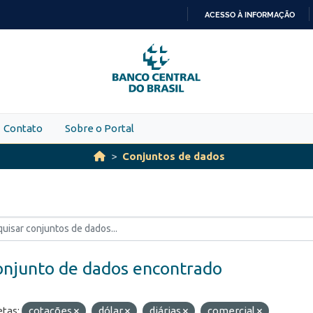
ACESSO À INFORMAÇÃO
IR
PARA
O
CONTEÚDO
Contato
Sobre o Portal
Conjuntos de dados
onjunto de dados encontrado
etas:
cotações
dólar
diárias
comercial