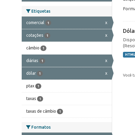
Forma
Etiquetas
comercial
x
1
Dóla
cotações
x
1
Dispo
(Resol
câmbio
1
HTM
diárias
x
1
dólar
x
1
Você t
ptax
1
taxas
1
taxas de câmbio
1
Formatos